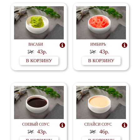
ВАСАБИ

ИМБИРЬ

43р.
43р.
53р.
53р.
В КОРЗИНУ
В КОРЗИНУ
СОЕВЫЙ СОУС

СПАЙСИ СОУС

43р.
46р.
53р.
59р.